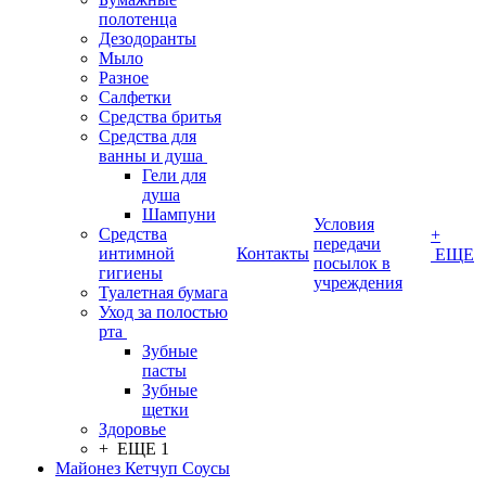
полотенца
Дезодоранты
Мыло
Разное
Салфетки
Средства бритья
Средства для
ванны и душа
Гели для
душа
Шампуни
Условия
Средства
+
передачи
интимной
Контакты
ЕЩЕ
посылок в
гигиены
учреждения
Туалетная бумага
Уход за полостью
рта
Зубные
пасты
Зубные
щетки
Здоровье
+ ЕЩЕ 1
Майонез Кетчуп Соусы