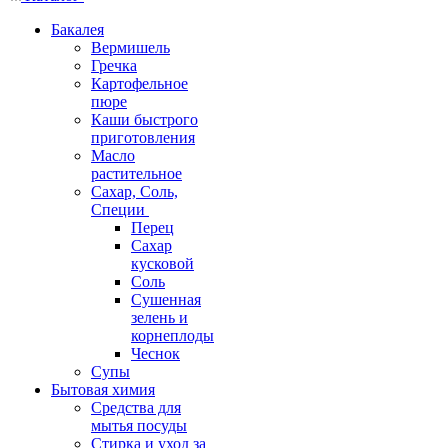
Бакалея
Вермишель
Гречка
Картофельное
пюре
Каши быстрого
приготовления
Масло
растительное
Сахар, Соль,
Специи
Перец
Сахар
кусковой
Соль
Сушенная
зелень и
корнеплоды
Чеснок
Супы
Бытовая химия
Средства для
мытья посуды
Стирка и уход за