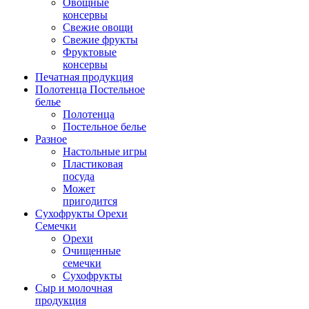
Овощные
консервы
Свежие овощи
Свежие фрукты
Фруктовые
консервы
Печатная продукция
Полотенца Постельное
белье
Полотенца
Постельное белье
Разное
Настольные игры
Пластиковая
посуда
Может
пригодится
Сухофрукты Орехи
Семечки
Орехи
Очищенные
семечки
Сухофрукты
Сыр и молочная
продукция