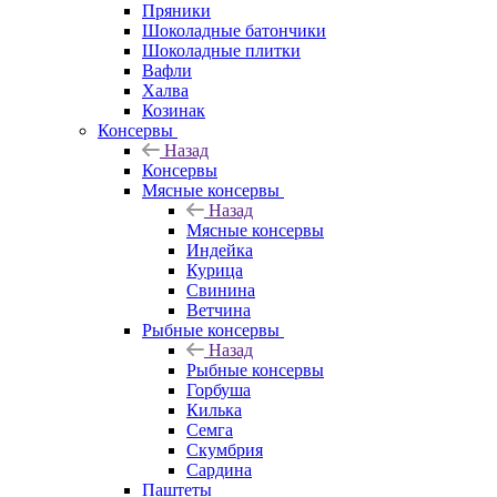
Пряники
Шоколадные батончики
Шоколадные плитки
Вафли
Халва
Козинак
Консервы
Назад
Консервы
Мясные консервы
Назад
Мясные консервы
Индейка
Курица
Свинина
Ветчина
Рыбные консервы
Назад
Рыбные консервы
Горбуша
Килька
Семга
Скумбрия
Сардина
Паштеты