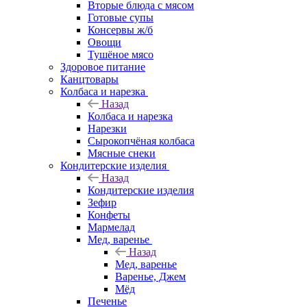
Вторые блюда с мясом
Готовые супы
Консервы ж/б
Овощи
Тушёное мясо
Здоровое питание
Канцтовары
Колбаса и нарезка
Назад
Колбаса и нарезка
Нарезки
Сырокопчёная колбаса
Мясные снеки
Кондитерские изделия
Назад
Кондитерские изделия
Зефир
Конфеты
Мармелад
Мед, варенье
Назад
Мед, варенье
Варенье, Джем
Мёд
Печенье