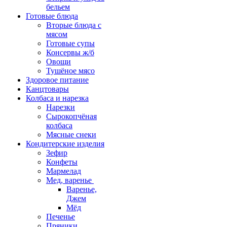
бельем
Готовые блюда
Вторые блюда с
мясом
Готовые супы
Консервы ж/б
Овощи
Тушёное мясо
Здоровое питание
Канцтовары
Колбаса и нарезка
Нарезки
Сырокопчёная
колбаса
Мясные снеки
Кондитерские изделия
Зефир
Конфеты
Мармелад
Мед, варенье
Варенье,
Джем
Мёд
Печенье
Пряники