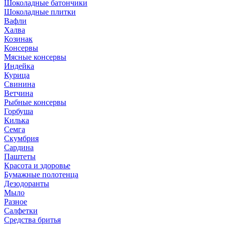
Шоколадные батончики
Шоколадные плитки
Вафли
Халва
Козинак
Консервы
Мясные консервы
Индейка
Курица
Свинина
Ветчина
Рыбные консервы
Горбуша
Килька
Семга
Скумбрия
Сардина
Паштеты
Красота и здоровье
Бумажные полотенца
Дезодоранты
Мыло
Разное
Салфетки
Средства бритья