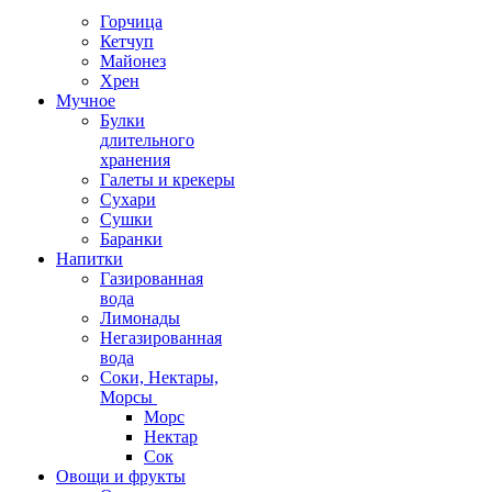
Горчица
Кетчуп
Майонез
Хрен
Мучное
Булки
длительного
хранения
Галеты и крекеры
Сухари
Сушки
Баранки
Напитки
Газированная
вода
Лимонады
Негазированная
вода
Соки, Нектары,
Морсы
Морс
Нектар
Сок
Овощи и фрукты