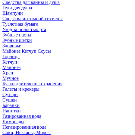
Средства для ванны и душа
Гели для душа
Шампуни
Средства интимной гигиены
Туалетная бумага
Уход за полостью рта
Зубные пасты
Зубные щетки
Здоровье
Майонез Кетчуп Соусы
Горчица
Кетчуп
Майонез
Хрен
Мучное
Булки длительного хранения
Галеты и крекеры
Сухари
Сушки
Баранки
Напитки
Газированная вода
Лимонады
Негазированная вода
Соки, Нектары, Морсы