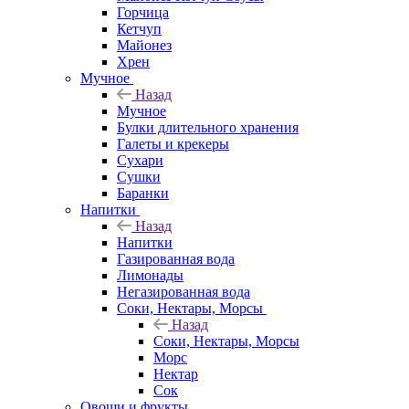
Горчица
Кетчуп
Майонез
Хрен
Мучное
Назад
Мучное
Булки длительного хранения
Галеты и крекеры
Сухари
Сушки
Баранки
Напитки
Назад
Напитки
Газированная вода
Лимонады
Негазированная вода
Соки, Нектары, Морсы
Назад
Соки, Нектары, Морсы
Морс
Нектар
Сок
Овощи и фрукты