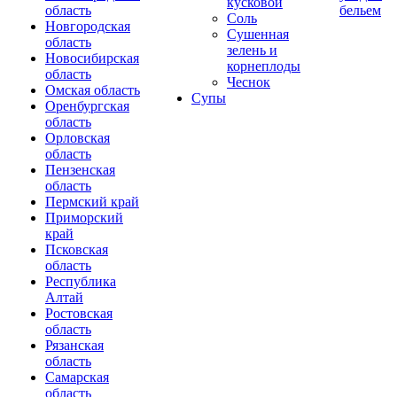
кусковой
область
бельем
Соль
Новгородская
Сушенная
область
зелень и
Новосибирская
корнеплоды
область
Чеснок
Омская область
Супы
Оренбургская
область
Орловская
область
Пензенская
область
Пермский край
Приморский
край
Псковская
область
Республика
Алтай
Ростовская
область
Рязанская
область
Самарская
область