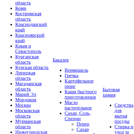
область
Коми
Костромская
область
Краснодарский
край
Красноярский
край
Крым и
Севастополь
Курганская
Бакалея
область
Курская область
Вермишель
Липецкая
Гречка
область
Картофельное
Магаданская
пюре
область
Бытовая
Каши быстрого
Марий Эл
химия
приготовления
Мордовия
Масло
Москва
Средства
растительное
Московская
для
Сахар, Соль,
область
мытья
Специи
Мурманская
посуды
Перец
область
Стирка и
Сахар
Нижегородская
уход за