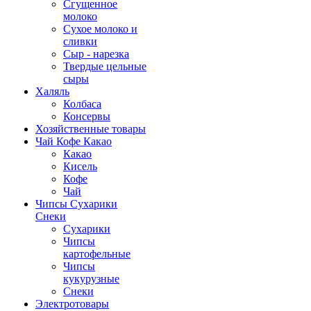
Сгущенное
молоко
Сухое молоко и
сливки
Сыр - нарезка
Твердые цельные
сыры
Халяль
Колбаса
Консервы
Хозяйственные товары
Чай Кофе Какао
Какао
Кисель
Кофе
Чай
Чипсы Сухарики
Снеки
Сухарики
Чипсы
картофельные
Чипсы
кукурузные
Снеки
Электротовары