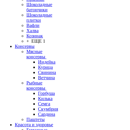
Шоколадные
батончики
Шоколадные
плитки
Вафли
Халва
Козинак
+ ЕЩЕ 1
Консервы
Мясные
консервы
Индейка
Курица
Свинина
Ветчина
Рыбные
консервы
Горбуша
Килька
Семга
Скумбрия
Сардина
Паштеты
Красота и здоровье
Бумажные