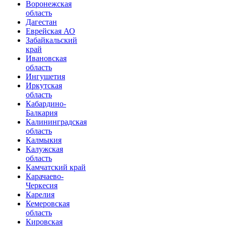
Воронежская
область
Дагестан
Еврейская АО
Забайкальский
край
Ивановская
область
Ингушетия
Иркутская
область
Кабардино-
Балкария
Калининградская
область
Калмыкия
Калужская
область
Камчатский край
Карачаево-
Черкесия
Карелия
Кемеровская
область
Кировская