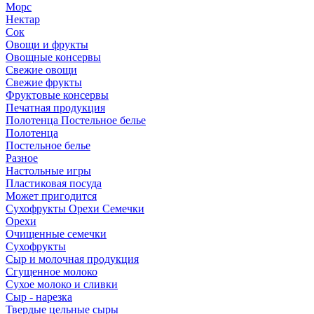
Морс
Нектар
Сок
Овощи и фрукты
Овощные консервы
Свежие овощи
Свежие фрукты
Фруктовые консервы
Печатная продукция
Полотенца Постельное белье
Полотенца
Постельное белье
Разное
Настольные игры
Пластиковая посуда
Может пригодится
Сухофрукты Орехи Семечки
Орехи
Очищенные семечки
Сухофрукты
Сыр и молочная продукция
Сгущенное молоко
Сухое молоко и сливки
Сыр - нарезка
Твердые цельные сыры