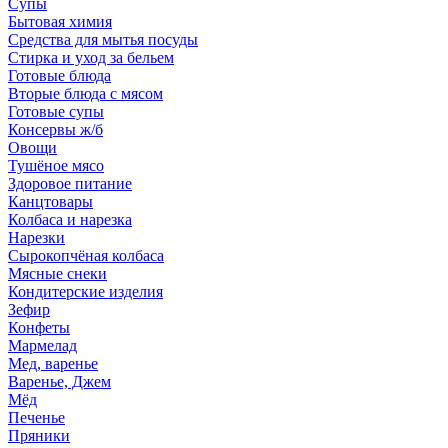
Супы
Бытовая химия
Средства для мытья посуды
Стирка и уход за бельем
Готовые блюда
Вторые блюда с мясом
Готовые супы
Консервы ж/б
Овощи
Тушёное мясо
Здоровое питание
Канцтовары
Колбаса и нарезка
Нарезки
Сырокопчёная колбаса
Мясные снеки
Кондитерские изделия
Зефир
Конфеты
Мармелад
Мед, варенье
Варенье, Джем
Мёд
Печенье
Пряники