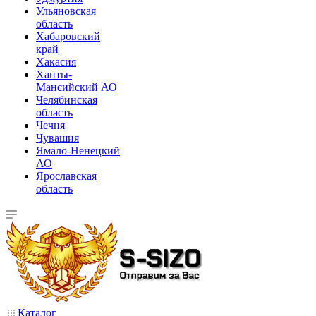
Ульяновская
область
Хабаровский
край
Хакасия
Ханты-
Мансийский АО
Челябинская
область
Чечня
Чувашия
Ямало-Ненецкий
АО
Ярославская
область
Каталог